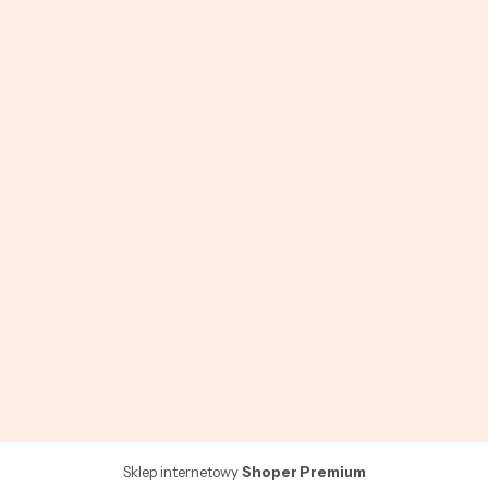
Regulamin
ZWRÓĆ TOWAR
Zwroty i reklamacje
Dokumenty do pobrania
Polityka prywatności
Ustawienia plików cookies
Shoper.pl
POLSKI
ZŁ
Sklep internetowy
Shoper Premium